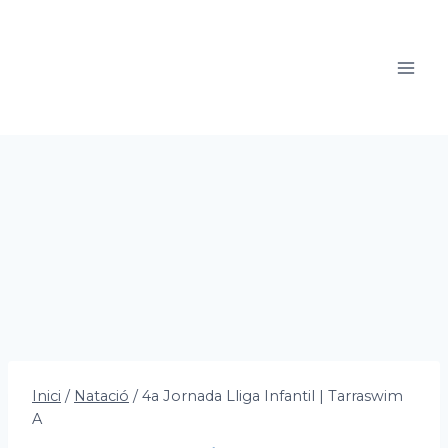
Vés
al
contingut
Inici
/
Natació
/
4a Jornada Lliga Infantil | Tarraswim
A