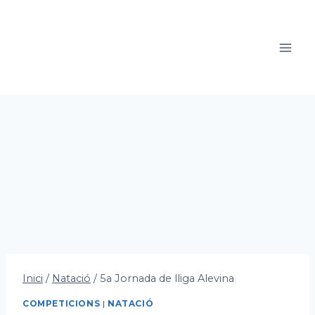
Vés
al
contingut
Inici
/
Natació
/
5a Jornada de lliga Alevina
COMPETICIONS
|
NATACIÓ