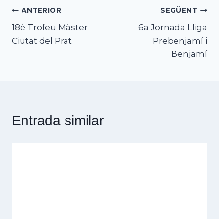
Navegació
ANTERIOR
SEGÜENT
18è Trofeu Màster
6a Jornada Lliga
d'entrades
Ciutat del Prat
Prebenjamí i
Benjamí
Entrada similar