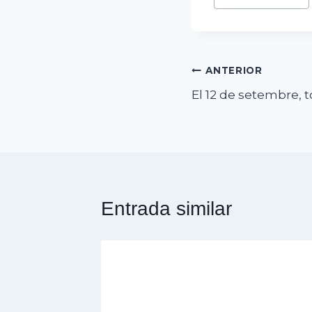
Navegació
ANTERIOR
El 12 de setembre, t
d'entrades
Entrada similar