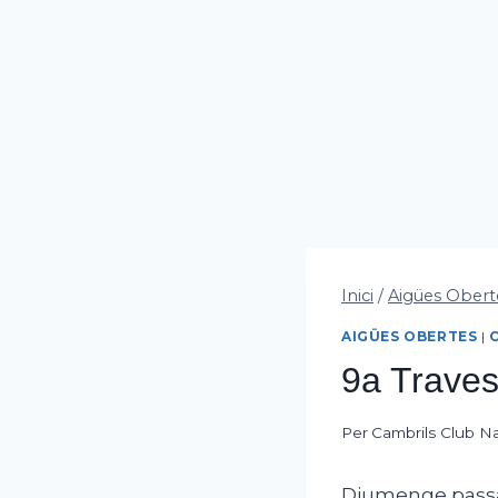
Inici
/
Aigües Obert
AIGÜES OBERTES
|
9a Traves
Per
Cambrils Club N
Diumenge passat,