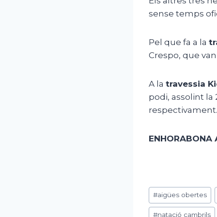
Els altres tres
sense temps ofic
Pel que fa a la
t
Crespo, que van a
A la
travessia K
podi, assolint la
respectivament
ENHORABONA A
Etiquetes
#
aigües obertes
d'entrada
#
natació cambrils