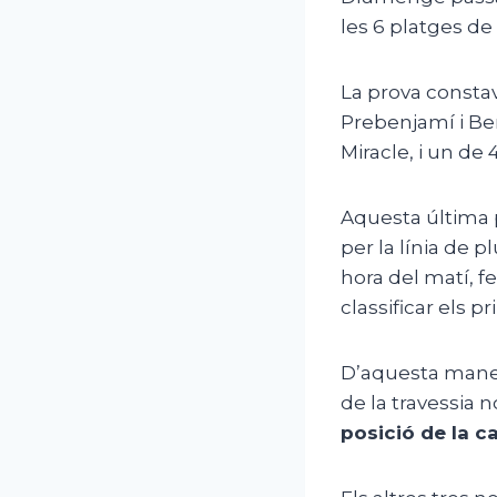
les 6 platges de
La prova constav
Prebenjamí i Ben
Miracle, i un de 4
Aquesta última p
per la línia de
hora del matí, f
classificar els 
D’aquesta maner
de la travessia n
posició de la c