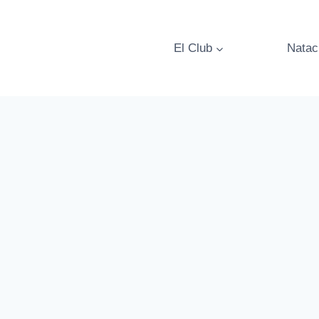
Vés
al
contingut
El Club
Natac