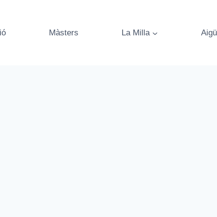
ió
Màsters
La Milla
Aigü