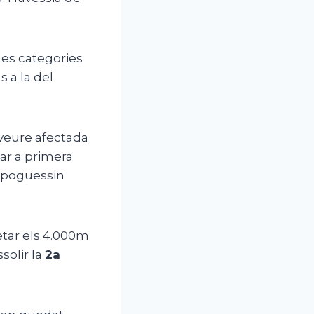
les categories
s a la del
 veure afectada
ar a primera
s poguessin
tar els 4.000m
ssolir la
2a