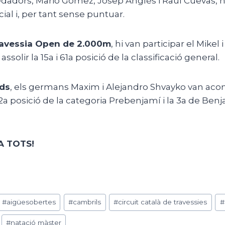
 nedadors, Mario Gómez, Josep Anglès i Raül Cuevas,
ial i, per tant sense puntuar.
ravessia Open de 2.000m
, hi van participar el Mikel 
ssolir la 15a i 61a posició de la classificació general.
ids
, els germans Maxim i Alejandro Shvayko van acon
 2a posició de la categoria Prebenjamí i la 3a de Benj
.
 TOTS!
#
aigüesobertes
#
cambrils
#
circuit català de travessies
#
#
natació màster