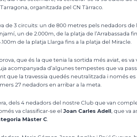
 Tarragona, organitzada pel CN Tàrraco.
a de 3 circuits: un de 800 metres pels nedadors de 
jamí, un de 2.000m, de la platja de l’Arrabassada fin
.100m de la platja Llarga fins a la platja del Miracle.
rova, que és la que tenia la sortida més aviat, es va
 pluja acompanyada d’algunes tempestes que va pass
ent que la travessia quedés neutralitzada i només e
primers 27 nedadors en arribar a la meta.
a, dels 4 nedadors del nostre Club que van comple
omés va classificar-se el
Joan Carles Adell
, que va a
ategoria Màster C
.