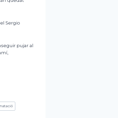
 han quedat
i el Sergio
seguir pujar al
amí,
natació