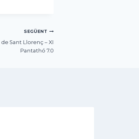
SEGÜENT
 de Sant Llorenç – XI
Pantathó 7.0