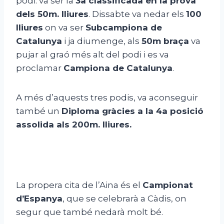
podi: va ser la
3a classificada en la prova
dels 50m. lliures
. Dissabte va nedar els
100
lliures
on va ser
Subcampiona de
Catalunya
i ja diumenge, als
50m braça
va
pujar al graó més alt del podi i es va
proclamar
Campiona de Catalunya
.
A més d’aquests tres podis, va aconseguir
també un
Diploma gràcies a la 4a posició
assolida als 200m. lliures.
La propera cita de l’Aina és el
Campionat
d’Espanya
, que se celebrarà a Càdis, on
segur que també nedarà molt bé.