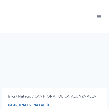
Vés
al
contingut
Inici
/
Natació
/
CAMPIONAT DE CATALUNYA ALEVÍ
CAMPIONATS
|
NATACIÓ