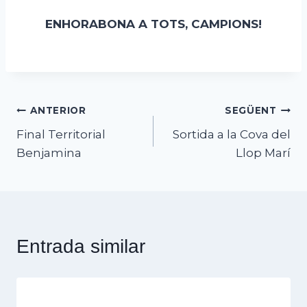
ENHORABONA A TOTS, CAMPIONS!
Navegació
ANTERIOR
SEGÜENT
Final Territorial
Sortida a la Cova del
d'entrades
Benjamina
Llop Marí
Entrada similar