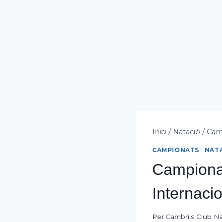
Inici
/
Natació
/
Camp
CAMPIONATS
|
NAT
Campionat
Internaci
Per
Cambrils Club N