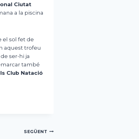
ional Ciutat
mana a la piscina
el sol fet de
En aquest trofeu
de ser-hi ja
remarcar també
ls Club Natació
SEGÜENT