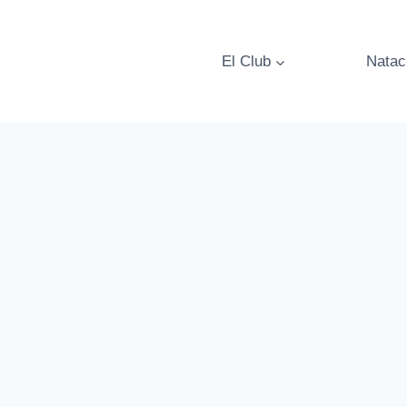
Vés
al
contingut
El Club
Natac