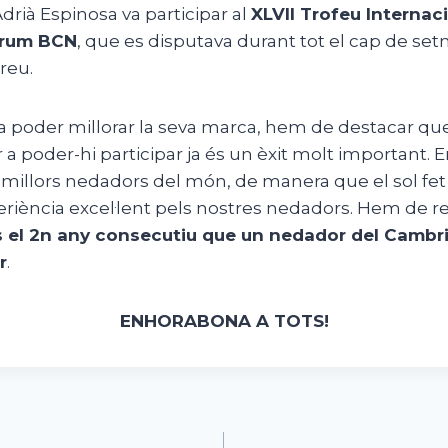
Adrià Espinosa va participar al
XLVII Trofeu Internac
trum BCN
, que es disputava durant tot el cap de set
reu.
 va poder millorar la seva marca, hem de destacar que 
r a poder-hi participar ja és un èxit molt important. 
s millors nedadors del món, de manera que el sol fet 
riència excel·lent pels nostres nedadors. Hem de 
 el 2n any consecutiu que un nedador del Cambri
r
.
ENHORABONA A TOTS!