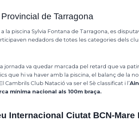
Provincial de Tarragona
 a la piscina Sylvia Fontana de Tarragona, es disput
articipaven nedadors de totes les categories dels clu
a jornada va quedar marcada pel retard que va patir
s que hi va haver amb la piscina, el balanç de la nos
El Cambrils Club Natació va ser el 5è classificat i l’
Ai
rca mínima nacional als 100m braça.
eu Internacional Ciutat BCN-Mare