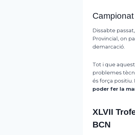
Campionat 
Dissabte passat,
Provincial, on p
demarcació.
Tot i que aquest
problemes tècnic
és força positiu. 
poder fer la ma
XLVII Trof
BCN