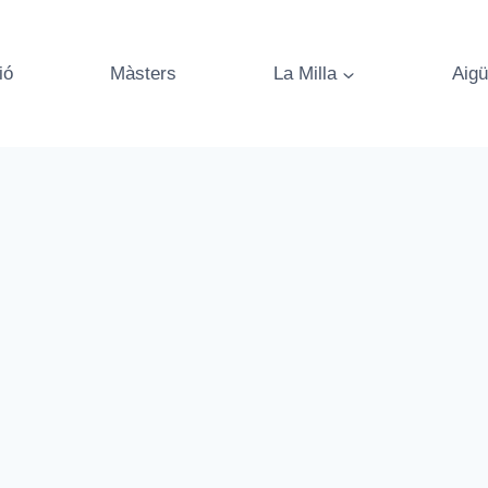
ió
Màsters
La Milla
Aigü