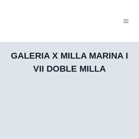
Vés
al
contingut
GALERIA X MILLA MARINA I
VII DOBLE MILLA