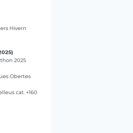
ters Hivern
2025)
rathon 2025
gües Obertes
elleus cat. +160