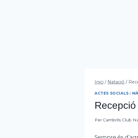
Inici
/
Natació
/
Rece
ACTES SOCIALS
|
MÀ
Recepció 
Per
Cambrils Club N
Sempre és d’agra