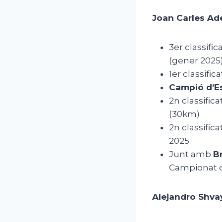
Joan Carles Ade
3er classifi
(gener 2025
1er classific
Campió d’Es
2n classific
(30km)
2n classifi
2025.
Junt amb
B
Campionat d
Alejandro Shva