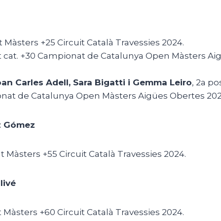
at Màsters +25 Circuit Català Travessies 2024.
cat cat. +30 Campionat de Catalunya Open Màsters A
oan Carles Adell, Sara Bigatti i Gemma Leiro
, 2a po
nat de Catalunya Open Màsters Aigües Obertes 202
ez Gómez
at Màsters +55 Circuit Català Travessies 2024.
livé
at Màsters +60 Circuit Català Travessies 2024.