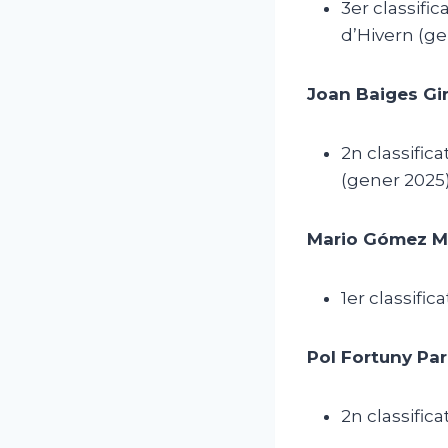
3er classif
d’Hivern (ge
Joan Baiges Gir
2n classific
(gener 2025)
Mario Gómez M
1er classific
Pol Fortuny Par
2n classifica