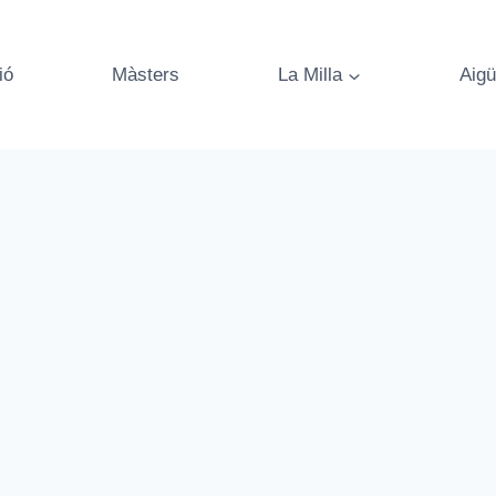
ió
Màsters
La Milla
Aigü