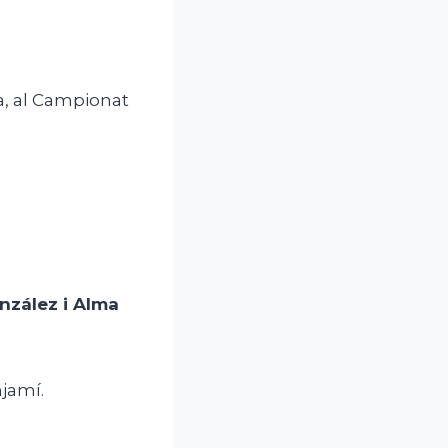
, al Campionat
nzález i Alma
njamí.