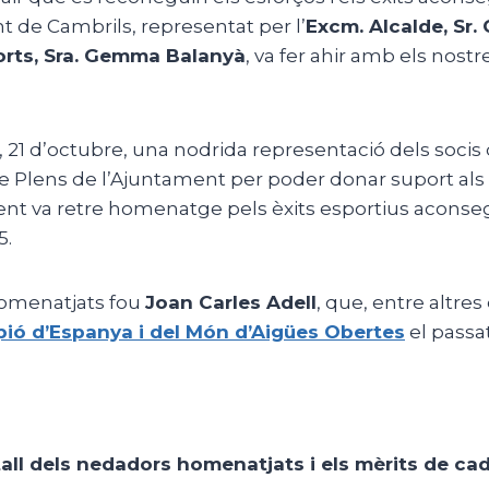
 de Cambrils, representat per l’
Excm. Alcalde, Sr. 
orts, Sra. Gemma Balanyà
, va fer ahir amb els nost
r, 21 d’octubre, una nodrida representació dels socis 
de Plens de l’Ajuntament per poder donar suport al
ent va retre homenatge pels èxits esportius aconseg
5.
homenatjats fou
Joan Carles Adell
, que, entre altres 
ió d’Espanya i del Món d’Aigües Obertes
el passat
all dels nedadors homenatjats i els mèrits de c