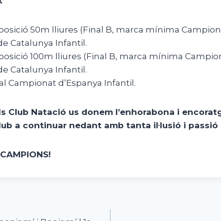
k
posició 50m lliures (Final B, marca mínima Campion
 Catalunya Infantil.
posició 100m lliures (Final B, marca mínima Campio
 Catalunya Infantil.
 al Campionat d’Espanya Infantil.
ls Club Natació us donem l’enhorabona i encoratg
ub a continuar nedant amb tanta il·lusió i passió 
CAMPIONS!