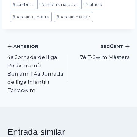
Etiquetes
#
cambrils
#
cambrils natació
#
natació
d'entrada
#
natació cambrils
#
natació màster
Navegació
ANTERIOR
SEGÜENT
4a Jornada de lliga
7è T-Swim Màsters
d'entrades
Prebenjamí i
Benjamí | 4a Jornada
de lliga Infantil i
Tarraswim
Entrada similar