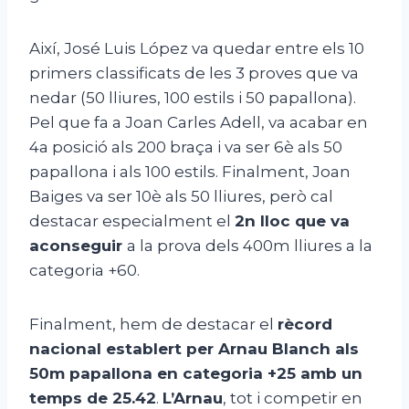
Així, José Luis López va quedar entre els 10
primers classificats de les 3 proves que va
nedar (50 lliures, 100 estils i 50 papallona).
Pel que fa a Joan Carles Adell, va acabar en
4a posició als 200 braça i va ser 6è als 50
papallona i als 100 estils. Finalment, Joan
Baiges va ser 10è als 50 lliures, però cal
destacar especialment el
2n lloc que va
aconseguir
a la prova dels 400m lliures a la
categoria +60.
Finalment, hem de destacar el
rècord
nacional establert per Arnau Blanch als
50m papallona en categoria +25 amb un
temps de 25.42
.
L’Arnau
, tot i competir en