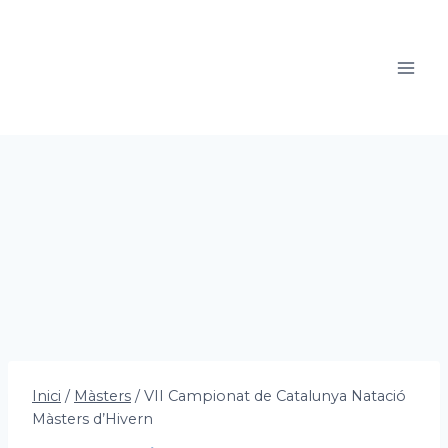
Vés
al
contingut
Inici
/
Màsters
/
VII Campionat de Catalunya Natació
Màsters d’Hivern