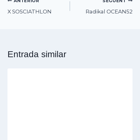
Navegació
ANTERIOR
SEGÜENT
X SOSCIATHLON
Radikal OCEAN52
d'entrades
Entrada similar