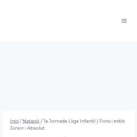
Vés
al
contingut
Inici
/
Natació
/
1a Jornada Lliga Infantil | Fons i estils
Júnior i Absolut