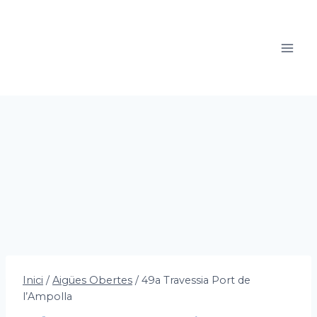
Vés
al
contingut
Inici
/
Aigües Obertes
/
49a Travessia Port de
l’Ampolla