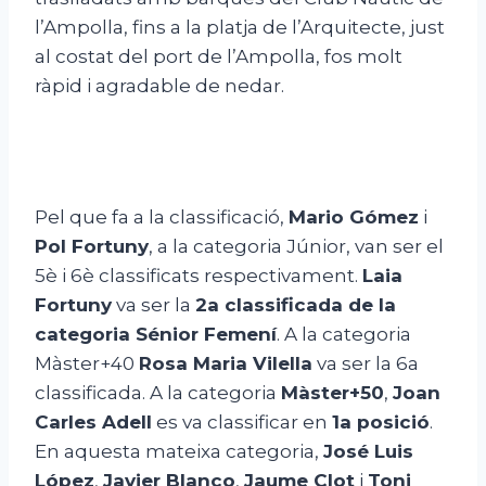
l’Ampolla, fins a la platja de l’Arquitecte, just
al costat del port de l’Ampolla, fos molt
ràpid i agradable de nedar.
Pel que fa a la classificació,
Mario Gómez
i
Pol Fortuny
, a la categoria Júnior, van ser el
5è i 6è classificats respectivament.
Laia
Fortuny
va ser la
2a classificada de la
categoria Sénior Femení
. A la categoria
Màster+40
Rosa Maria Vilella
va ser la 6a
classificada. A la categoria
Màster+50
,
Joan
Carles Adell
es va classificar en
1a posició
.
En aquesta mateixa categoria,
José Luis
López
,
Javier Blanco
,
Jaume Clot
i
Toni