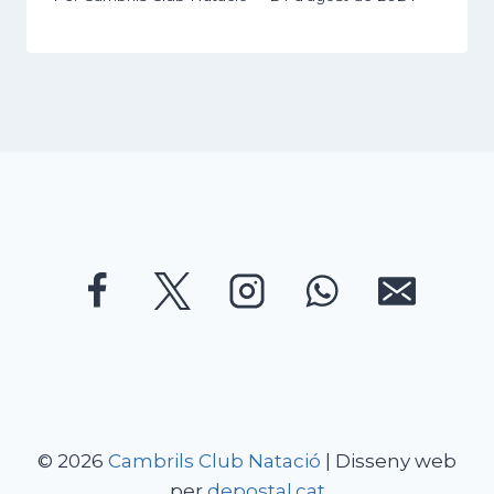
© 2026
Cambrils Club Natació
| Disseny web
per
depostal.cat