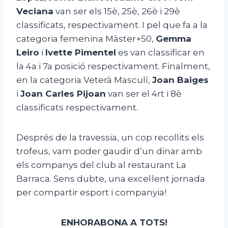
Veciana
van ser els 15è, 25è, 26è i 29è
classificats, respectivament. I pel que fa a la
categoria femenina Màster+50,
Gemma
Leiro
i
Ivette Pimentel
es van classificar en
la 4a i 7a posició respectivament. Finalment,
en la categoria Veterà Masculí,
Joan Baiges
i
Joan Carles Pijoan
van ser el 4rt i 8è
classificats respectivament.
Després de la travessia, un cop recollits els
trofeus, vam poder gaudir d’un dinar amb
els companys del club al restaurant La
Barraca. Sens dubte, una excel·lent jornada
per compartir esport i companyia!
ENHORABONA A TOTS!