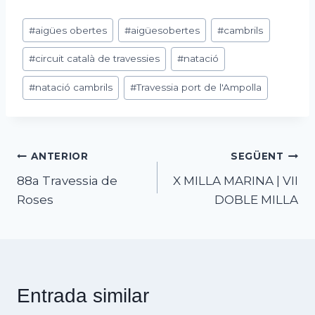
Etiquetes
#
aigües obertes
#
aigüesobertes
#
cambrils
d'entrada
#
circuit català de travessies
#
natació
#
natació cambrils
#
Travessia port de l'Ampolla
Navegació
ANTERIOR
SEGÜENT
88a Travessia de
X MILLA MARINA | VII
d'entrades
Roses
DOBLE MILLA
Entrada similar