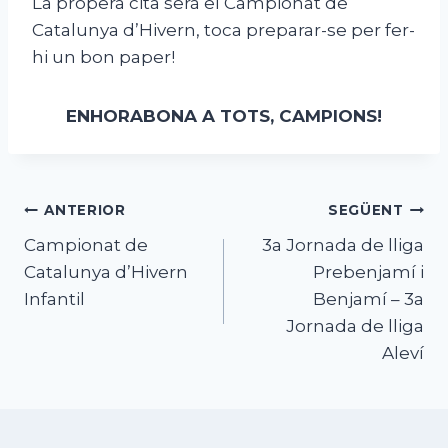
La propera cita serà el Campionat de
Catalunya d’Hivern, toca preparar-se per fer-
hi un bon paper!
ENHORABONA A TOTS, CAMPIONS!
Navegació
ANTERIOR
SEGÜENT
Campionat de
3a Jornada de lliga
d'entrades
Catalunya d’Hivern
Prebenjamí i
Infantil
Benjamí – 3a
Jornada de lliga
Aleví