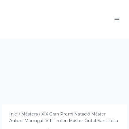
Vés
al
contingut
Inici
/
Màsters
/
XIX Gran Premi Natació Máster
Antoni Marrugat-VIII Trofeu Máster Ciutat Sant Feliu